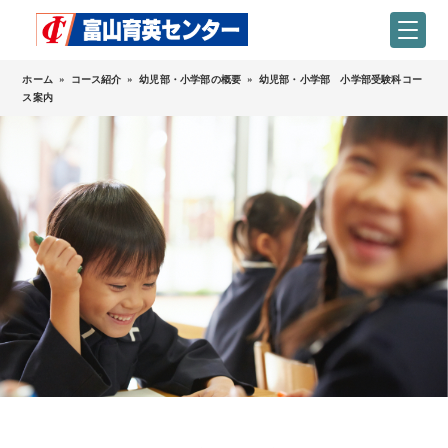
ホーム
»
コース紹介
»
幼児部・小学部の概要
»
幼児部・小学部 小学部受験科コー
ス案内