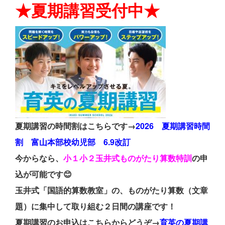
★夏期講習受付中★
夏期講習の時間割はこちらです→
2026 夏期講習時間
割 富山本部校幼児部 6.9改訂
今からなら、
小１小２玉井式ものがたり算数特訓
の申
込が可能です😊
玉井式「国語的算数教室」の、ものがたり算数（文章
題）に集中して取り組む２日間の講座です！
夏期講習のお申込はこちらからどうぞ→
育英の夏期講