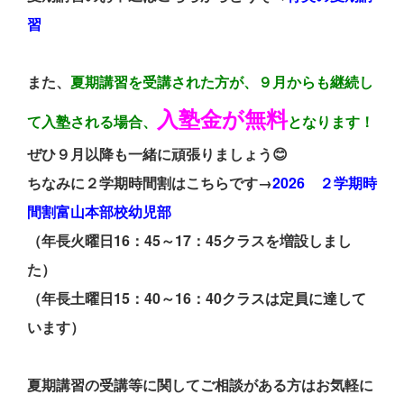
習
また、
夏期講習を受講された方が、９月からも継続し
入塾金が無料
て入塾される場合、
となります！
ぜひ９月以降も一緒に頑張りましょう😊
ちなみに２学期時間割はこちらです→
2026 ２学期時
間割富山本部校幼児部
（年長火曜日16：45～17：45クラスを増設しまし
た）
（年長土曜日15：40～16：40クラスは定員に達して
います）
夏期講習の受講等に関してご相談がある方はお気軽に