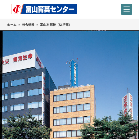
ホーム
»
校舎情報
»
富山本部校（幼児部）