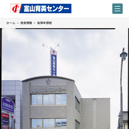
ホーム
»
校舎情報
»
魚津本部校