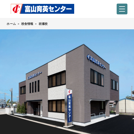
ホーム
»
校舎情報
»
岩瀬校