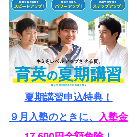
夏期講習申込特典！
９月入塾のときに、
入塾金
17,600円全額免除
！