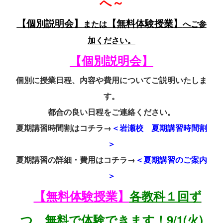
へ～
【個別説明会】
【無料体験授業】
または
へご参
加ください。
【個別説明会】
個別に授業日程、内容や費用についてご説明いたしま
す。
都合の良い日程をご連絡ください。
夏期講習時間割はコチラ→
＜岩瀬校 夏期講習時間割
＞
夏期講習の詳細・費用はコチラ→
＜夏期講習のご案内
＞
【無料体験授業】
各教科１回ず
つ、無料で体験できます！9/1(火)