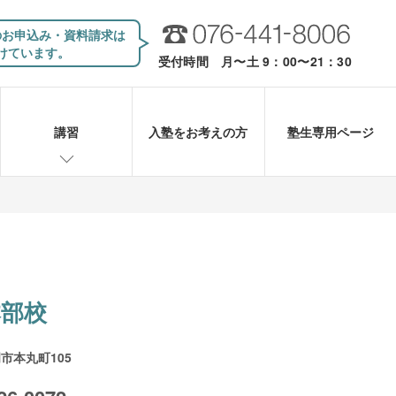
のお申込み・資料請求は
けています。
受付時間 月〜土 9：00〜21：30
講習
入塾をお考えの方
塾生専用ページ
本部校
市本丸町105