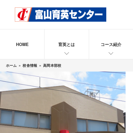
HOME
育英とは
コース紹介
ホーム
»
校舎情報
»
高岡本部校