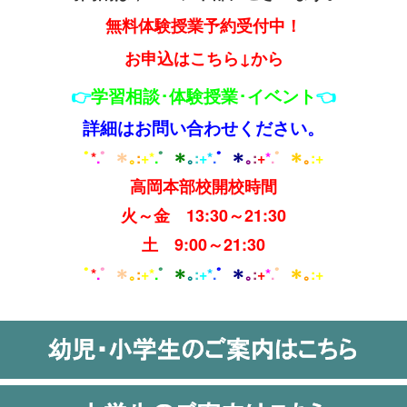
無料体験授業予約受付中！
お申込はこちら↓から
学習相談･体験授業･イベント
👉
👈
詳細はお問い合わせください。
ﾟ
*
.
゜
＊
｡
:
+*
.
゜
＊
｡
:
+
*
.
゜
＊
｡
:
+
*
.
゜
＊
｡
:+
高岡本部校開校時間
火～金 13:30～21:30
土 9:00～21:30
ﾟ
*
.
゜
＊
｡
:
+*
.
゜
＊
｡
:
+
*
.
゜
＊
｡
:
+
*
.
゜
＊
｡
:+