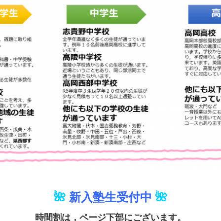
🌺
新入塾生受付中
🌺
時間割は，ページ下部にございます。