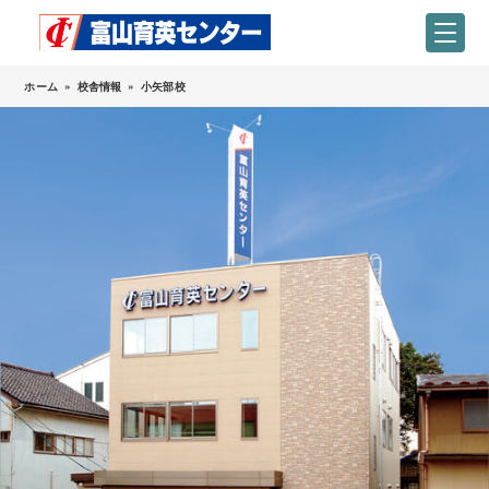
ホーム
»
校舎情報
»
小矢部校