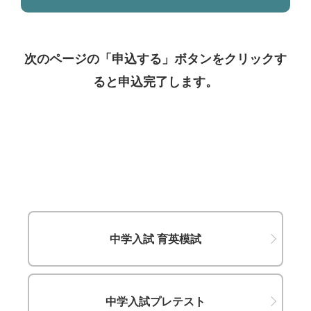
きません。提出締切日を過ぎて受理をした「退塾届」
については、受理をした翌々月以降の月謝や特別講習
費用、
次のページの「申込する」ボタンをクリックす
模試受験料等はいただきませんが、受理をした翌月ま
での月謝等の費用については、原則としてお納めいた
ると申込完了します。
だきます。なお、 「入塾金」や「教材費・諸費」等の
初期費用の返還には応じかねます。
(ロ) 受講予定期間が2ヶ月を超えかつ費用が5万円を超
える「特別講習」については、「中途解約届」の受理
をもってその手続き日以降の費用を計算し、お返しし
ます。ただし、すでにお渡ししたテキスト等教材費や
初期費用については、お返しできません。
(ハ) 受講予定期間が2ヶ月以内や5万円以内の費用の
中学入試 育英模試
「特別講習」・「模擬試験」については、中途解約に
よる費用の返還はありません。
3
中途解約は受講可能期間までに限り可能であり、役務提
供期間もしくは受講可能期間を経過した後は、返金には応
中学入試プレテスト
じかねます。