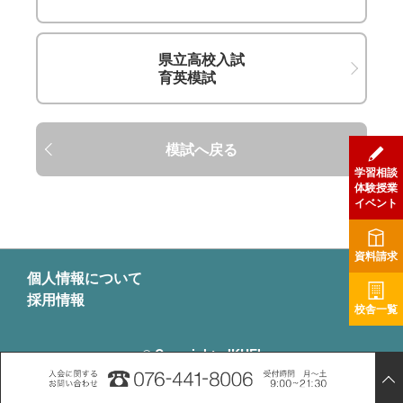
○その他取り決め事項
1
生徒やその保護者が、他の生徒や当社教職員に対し暴
県立高校入試
力・暴言行為、脅迫行為、窃盗行為その他の犯罪行為を行
育英模試
ったり、営業活動や宗教活動など迷惑活動を行ったりした
場合、または常識の範囲を著しく超える要求行為を行った
り、塾費を滞納したりした場合には、当該生徒を出席停止
模試へ戻る
や退塾・退場処分とする場合があります。
学習相談
2
生徒が当センター内の施設等へ損害を与えた時は、損害
体験授業
イベント
賠償を求める場合があります。
3
本契約の定める事項について疑義が生じた場合、その他
資料請求
本契約に関して紛争が生じた場合には、当社と生徒・保護
個人情報について
者間で協議の上、解決するものとします。
採用情報
校舎一覧
© Copyright - IKUEI