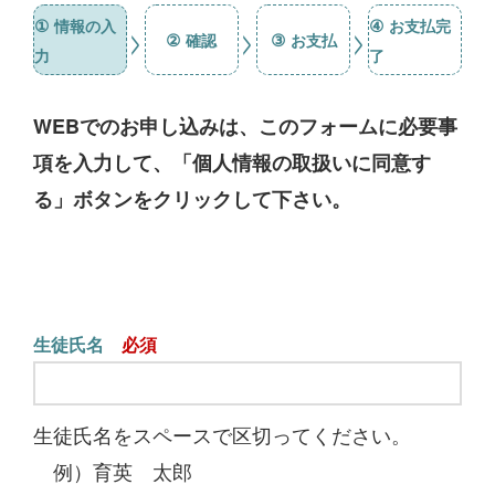
①
④
情報の入
お支払完
>
>
>
②
③
確認
お支払
力
了
WEBでのお申し込みは、このフォームに必要事
項を入力して、「個人情報の取扱いに同意す
る」ボタンをクリックして下さい。
生徒氏名
生徒氏名をスペースで区切ってください。
例）育英 太郎