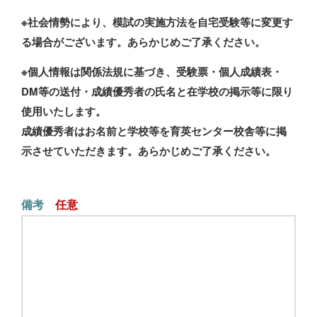
○電話番号
※社会情勢により、模試の実施方法を自宅受験等に変更す
076-441-8006
る場合がございます。あらかじめご了承ください。
○FAX番号
076-441-1629
※個人情報は関係法規に基づき、受験票・個人成績表・
○メールアドレス
DM等の送付・成績優秀者の氏名と在学校の掲示等に限り
jimu@toyama-ikuei.com
使用いたします。
○代表者名
成績優秀者はお名前と学校等を育英センター校舎等に掲
代表取締役 片 山 大 輔
示させていただきます。あらかじめご了承ください。
○お申込みについて
受講・受験を希望される講座の種類・内容・授業期間・授
業時間・費用等に関する詳細については、パンフレットや
備考
時間割等各種案内物、該当のWebページ等にてご確認く
ださい。
○お支払いについて
お支払いいただく費用は原則前払いとなります。お申込日
から1週間以内にお支払いを完了してください。
金融機関口座からの自動振替や振込（手数料お客様負