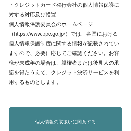
・クレジットカード発行会社の個人情報保護に
役務たる授業の提供の前と後とで、取扱いが異なります。
1
授業提供の開始前に中途解約された場合
対する対応及び措置
契約手数料として1万1千円（消費税を含む）をお支払い
個人情報保護委員会のホームページ
いただきます。
（
https://www.ppc.go.jp/
）では、各国における
（自己都合で授業を欠席された等、受講が可能にもかかわ
らず受講しなかった場合には、授業提供の開始後となり、
個人情報保護制度に関する情報が記載されてい
授業提供の開始前の取扱いはされません。）
ますので、必要に応じてご確認ください。お客
(イ) 1万1千円を上回る納付額の場合は、この上回った
様が未成年の場合は、親権者または後見人の承
分は返還させていただきます。
諾を得たうえで、クレジット決済サービスを利
(ロ) 1万1千円に満たない納付額の場合は、その差額分
を申し受けます。
用するものとします。
2
授業提供の開始後に中途解約された場合
(イ) 「入塾」については、「退塾届」の提出をもっ
て、契約の解除とします。「退塾届」は、受講を取り
やめる月の前月15日を提出の締切日とします。提出締
切日までに受理をした「退塾届」については、翌月以
降の月謝や特別講習費用、模試受験料等を原則いただ