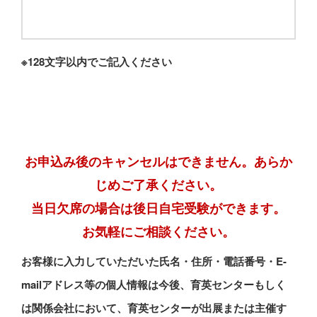
担）、クレジットカードなどでお支払いいただけますが、
お申込み講座によりお支払いできる方法は異なります。詳
しくはお支払方法について該当講座のパンフレットや申込
書、Webページ等をご確認ください。
※128文字以内でご記入ください
なお、口座振替や銀行振込、クレジット決済の場合は各明
細書・払込受領書（控え）や決済完了画面等をもって領収
書に代えさせていただきます。別途領収書が必要な場合
は、お申出と事務手数料が必要となります。
○クーリングオフ・中途解約
お申込み後のキャンセルはできません。あらか
お申込みいただく講座によって異なりますが、『特定商取
じめご了承ください。
引に関する法律』の「クーリング・オフ」や「中途解約」
の制度が次のように適用されます。
当日欠席の場合は後日自宅受験ができます。
『特定商取引に関する法律』の規定により、約定金額が5
お気軽にご相談ください。
万円を超えかつ授業提供期間が2ヶ月を超える契約につい
お客様に入力していただいた氏名・住所・電話番号・E-
ては、以下の 「クーリング・オフ」や「中途解約」を行
うことができます。
mailアドレス等の個人情報は今後、育英センターもしく
ただし、受講期間が2ヶ月以内や5万円以内の講座の場
は関係会社において、育英センターが出展または主催す
合、および模擬試験は、同法の適用外となります。