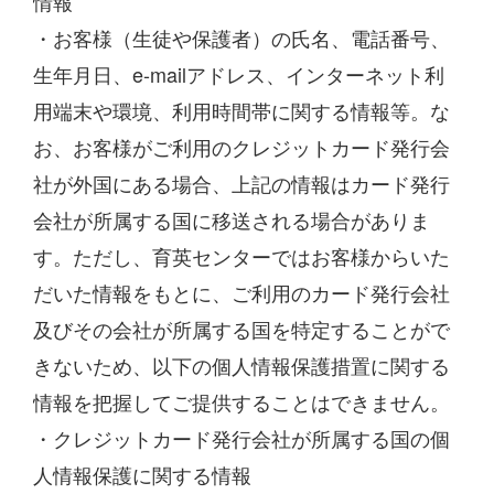
情報
ていても、その役務の対価、その他の金銭の支払いは請求
・お客様（生徒や保護者）の氏名、電話番号、
しません。
生年月日、e-mailアドレス、インターネット利
5
クーリング・オフがされた場合、当該契約に関連して納
付済みの金銭については、速やかに返還します。
用端末や環境、利用時間帯に関する情報等。な
6
お申込み講座に伴う関連商品として購入されたテキス
お、お客様がご利用のクレジットカード発行会
ト、その他商品がある場合には、上記1ないし5と同様に
社が外国にある場合、上記の情報はカード発行
クーリング・オフをすることができます。関連商品の引渡
会社が所属する国に移送される場合がありま
しが既にされている時は、その引取り費用は請求しませ
ん。
す。ただし、育英センターではお客様からいた
○中途解約について
だいた情報をもとに、ご利用のカード発行会社
「入塾」や、2ヶ月を超えかつ5万円を超える費用の「特
及びその会社が所属する国を特定することがで
別講習」の申込書上の申込日後、特定商取引法第42条第2
きないため、以下の個人情報保護措置に関する
項または第
3項の書面受領日を第1日目として8日を経過した後におい
情報を把握してご提供することはできません。
ては、将来に向かって契約の解除を行うことができ、これ
・クレジットカード発行会社が所属する国の個
によってこの
人情報保護に関する情報
解除以降の契約を解消させることができます。この場合、