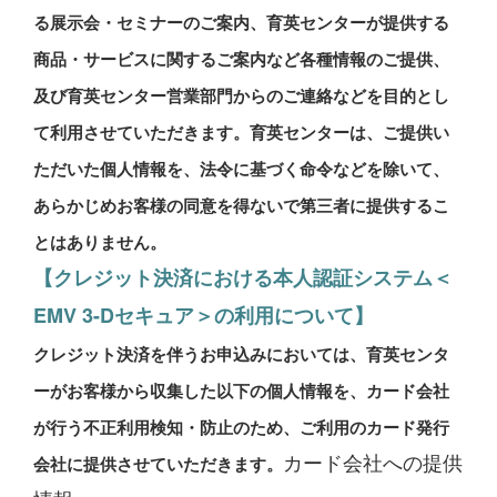
る展示会・セミナーのご案内、育英センターが提供する
○クーリング・オフに関する事項
1
お申込みをいただいた契約によっては、特定商取引法第
商品・サービスに関するご案内など各種情報のご提供、
42条第2項または第3項の書面を受理した日を第1日目とし
及び育英センター営業部門からのご連絡などを目的とし
て、8日以内であれば、クーリング・オフをすることがで
て利用させていただきます。育英センターは、ご提供い
きます。（なお、特定商取引法第48条第1項によって、お
ただいた個人情報を、法令に基づく命令などを除いて、
申込者が役務提供者からクーリング・オフに関し不実のこ
とを告げられて誤認したり、または威迫により困惑したり
あらかじめお客様の同意を得ないで第三者に提供するこ
したため、上記期間内にクーリング・オフを行なわなかっ
とはありません。
た場合には、改めてクーリング・オフできる旨の書面を受
【クレジット決済における本人認証システム＜
領した日を含む8日以内であれば、クーリング・オフがで
EMV 3-Dセキュア＞の利用について】
きます。）
2
クーリング・オフにより当該契約を解除する場合には、
クレジット決済を伴うお申込みにおいては、育英センタ
書面または電磁的記録による通知が必要です。クーリン
ーがお客様から収集した以下の個人情報を、カード会社
グ・オフの効果は、この通知を発した時に生じます。
が行う不正利用検知・防止のため、ご利用のカード発行
3
クーリング・オフがされた場合、その契約解除に伴う損
カード会社への提供
害賠償または違約金は請求しません。
会社に提供させていただきます。
4
クーリング・オフがされた場合、役務がすでに提供され