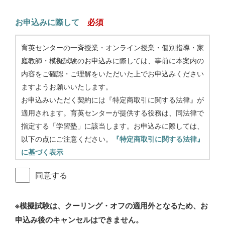
お申込みに際して
育英センターの一斉授業・オンライン授業・個別指導・家
庭教師・模擬試験のお申込みに際しては、事前に本案内の
内容をご確認・ご理解をいただいた上でお申込みください
ますようお願いいたします。
お申込みいただく契約には『特定商取引に関する法律』が
適用されます。育英センターが提供する役務は、同法律で
指定する「学習塾」に該当します。お申込みに際しては、
以下の点にご注意ください。
『特定商取引に関する法律』
に基づく表示
○会社名
同意する
株式会社 富山育英センター
○所在地及び連絡先
〒930-0005
※模擬試験は、クーリング・オフの適用外となるため、お
富山県富山市新桜町6番22号
申込み後のキャンセルはできません。