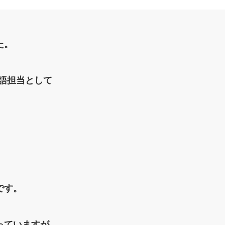
た。
国語担当として
です。
っていますが、