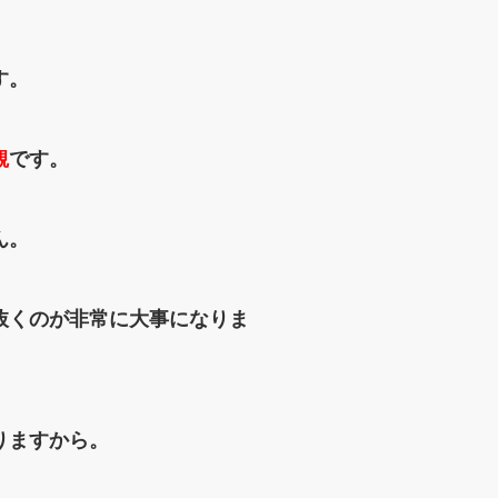
す。
観
です。
ん。
抜くのが
非常に大事になりま
りますから。