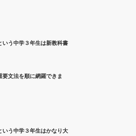
という中学３年生は新教科書
重要文法を順に網羅できま
という中学３年生はかなり大