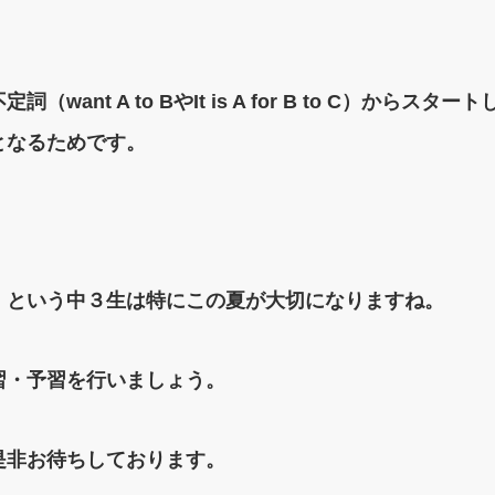
want A to BやIt is A for B to C）から
となるためです。
、という中３生は特にこの夏が大切になりますね。
習・予習を行いましょう。
是非お待ちしております。