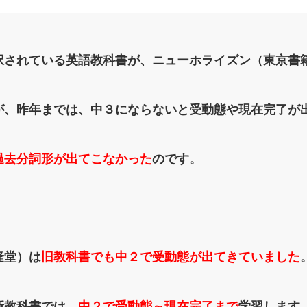
択されている英語教科書が、ニューホライズン（東京書
が、昨年までは、中３にならないと受動態や現在完了が
過去分詞形が出てこなかった
のです。
隆堂）は
旧教科書でも中２で受動態が出てきていました
新教科書では、
中２で受動態～現在完了まで
学習します