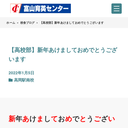
ホーム
»
校舎ブログ
»
【高校部】新年あけましておめでとうございます
【高校部】新年あけましておめでとうござ
います
2022年1月5日
高岡駅南校
新
年
あ
け
ま
し
て
お
め
で
と
う
ご
ざ
い