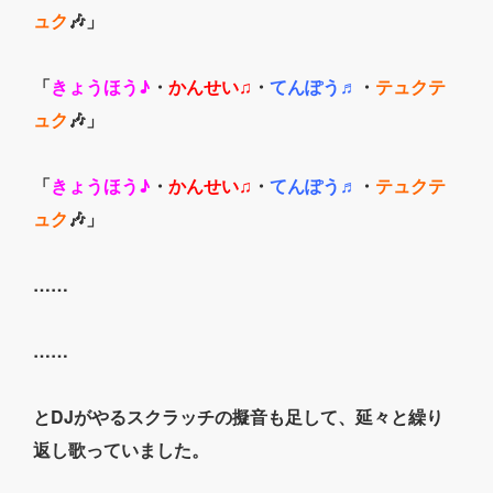
ュク
🎶」
「
きょうほう♪
・
かんせい♫
・
てんぽう♬
・
テュクテ
ュク
🎶」
「
きょうほう♪
・
かんせい♫
・
てんぽう♬
・
テュクテ
ュク
🎶」
……
……
とDJがやるスクラッチの擬音も足して、延々と繰り
返し歌っていました。