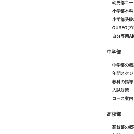
幼児部コー
小学部本科
小学部受験
QUREO
自分専用AI
中学部
中学部の概
年間スケジ
教科の指導
入試対策
コース案内
高校部
高校部の概