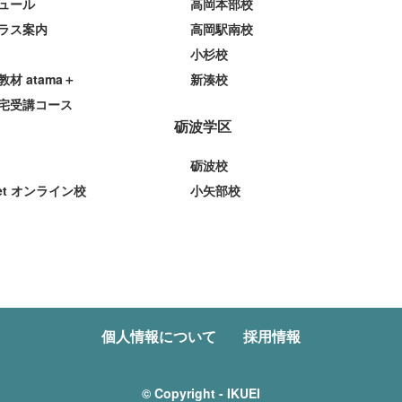
ュール
高岡本部校
ラス案内
高岡駅南校
小杉校
教材 atama＋
新湊校
宅受講コース
砺波学区
砺波校
et オンライン校
小矢部校
個人情報について
採用情報
© Copyright - IKUEI