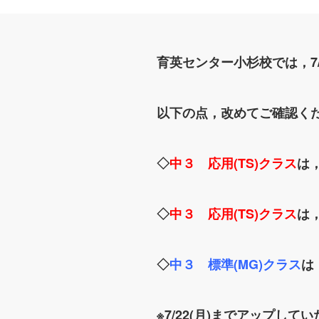
育英センター小杉校では，7
以下の点，改めてご確認く
◇
中３ 応用(TS)クラス
は，
◇
中３ 応用(TS)クラス
は
◇
中３ 標準(MG)クラス
は
※7/22(月)までアップ