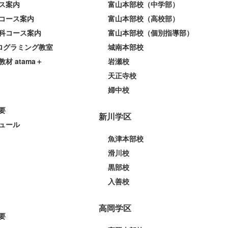
ス案内
富山本部校（中学部）
コース案内
富山本部校（高校部）
科コース案内
富山本部校（個別指導部）
プログラミング教室
城南本部校
教材 atama＋
岩瀬校
天正寺校
婦中校
要
新川学区
ュール
魚津本部校
滑川校
黒部校
入善校
高岡学区
要