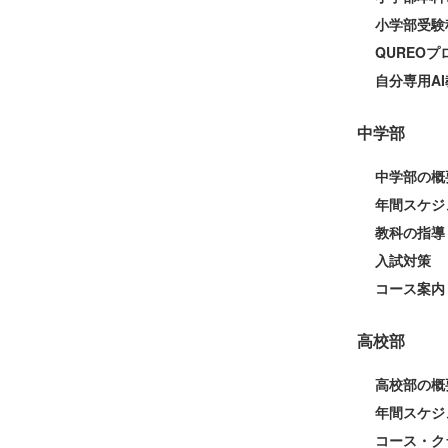
小学部受験
QUREO
自分専用AI
中学部
中学部の概
年間スケジ
教科の指導
入試対策
コース案内
高校部
高校部の概
年間スケジ
コース・ク