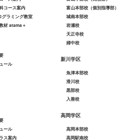
科コース案内
富山本部校（個別指導部）
プログラミング教室
城南本部校
教材 atama＋
岩瀬校
天正寺校
婦中校
要
新川学区
ュール
魚津本部校
滑川校
黒部校
入善校
高岡学区
要
ュール
高岡本部校
ラス案内
高岡駅南校