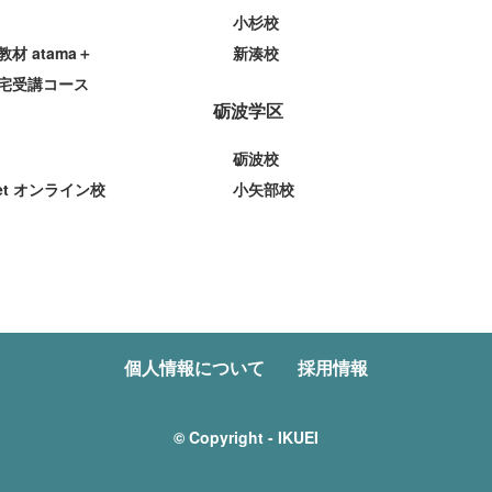
小杉校
教材 atama＋
新湊校
宅受講コース
砺波学区
砺波校
et オンライン校
小矢部校
個人情報について
採用情報
© Copyright - IKUEI