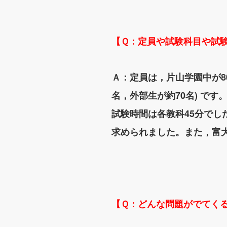
【Ｑ：定員や試験科目や試
Ａ：定員は，片山学園中が80
名，外部生が約70名) で
試験時間は各教科45分でし
求められました。また，富
【Ｑ：どんな問題がでてく