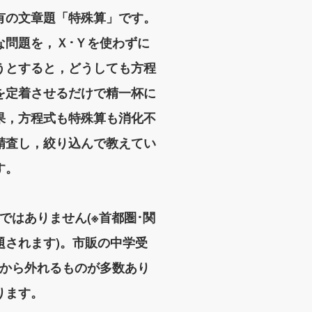
有の文章題「特殊算」です。
な問題を，Ｘ･Ｙを使わずに
うとすると，どうしても方程
を定着させるだけで精一杯に
果，方程式も特殊算も消化不
精査し，絞り込んで教えてい
す。
はありません(※首都圏･関
されます)。市販の中学受
向から外れるものが多数あり
ります。