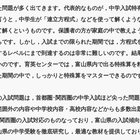
た問題が多く出てきます。代表的なものが，中学入試特
言うと，中学生が「連立方程式」などを使って解くよう
て解くというものです。保護者の方が家庭の中で教えよ
ちです。しかし，入試までの限られた期間では，方程式
するレベルにまで到達するのは非常に難しいのです。結
いのです。育英センターでは，富山県内で出る特殊算を
た期間の中で，しっかりと特殊算をマスターできるので
入試問題は，首都圏･関西圏の中学入試ほど尖った問題で
範囲外の内容や中学校内容・高校内容などからも多数出題
･関西圏の入試対応のものなっており，富山県の入試傾
山県の中学受験を徹底研究し，最適な教材を提供してお