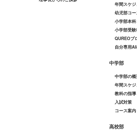
年間スケジ
幼児部コー
小学部本科
小学部受験
QUREO
自分専用AI
中学部
中学部の概
年間スケジ
教科の指導
入試対策
コース案内
高校部