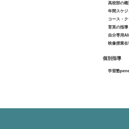
高校部の概
年間スケジ
コース・ク
育英の指導
自分専用AI
映像授業在
個別指導
学習塾pen