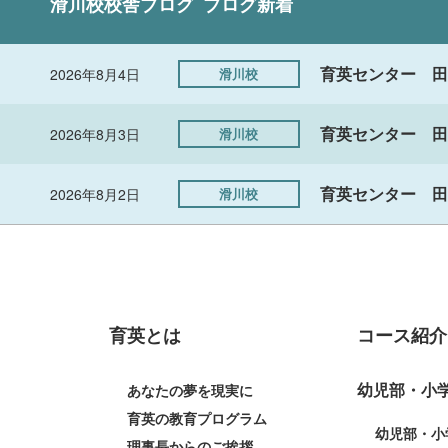
滑川校
校舎ブログ
ブログ新着
育英センター 田
2026年8月4日
滑川校
育英センター 田
2026年8月3日
滑川校
育英センター 田
2026年8月2日
滑川校
育英とは
コース紹介
幼児部・小
あなたの夢を現実に
育英の教育プログラム
幼児部・小
理事長からのご挨拶