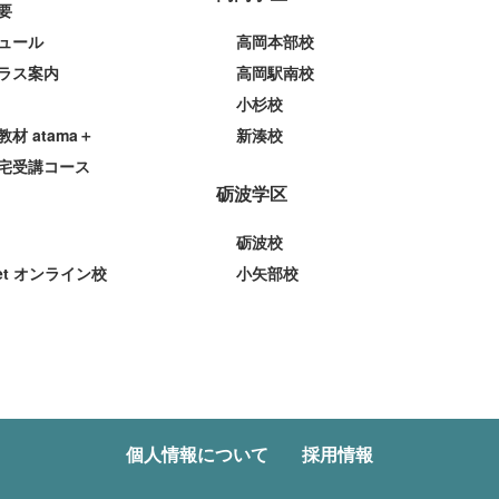
要
ュール
高岡本部校
ラス案内
高岡駅南校
小杉校
教材 atama＋
新湊校
宅受講コース
砺波学区
砺波校
et オンライン校
小矢部校
個人情報について
採用情報