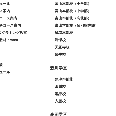
ュール
富山本部校（小学部）
ス案内
富山本部校（中学部）
コース案内
富山本部校（高校部）
科コース案内
富山本部校（個別指導部）
プログラミング教室
城南本部校
教材 atama＋
岩瀬校
天正寺校
婦中校
要
新川学区
ュール
魚津本部校
滑川校
黒部校
入善校
高岡学区