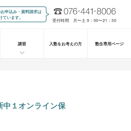
のお申込み・資料請求は
けています。
受付時間 月〜土 9：00〜21：30
講習
入塾をお考えの方
塾生専用ページ
新中１オンライン保