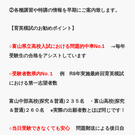
②各種講習や特講の情報を早期にご案内致します。
【育英模試のお勧めポイント】
→毎年
○富山県立高校入試における問題的中率No.1
受験生の合格をアシストしています
例 R8年実施最終回育英模試
○受験者数県内No.１
における第一志望者数
富山中部高校(探究＆普通)２３５名 ・富山高校(探究
＆普通)２６０名 ※実際の出願者数とほぼ同じです！
問題郵送による後日自
○当日受験できなくても安心