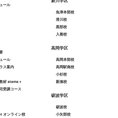
新川学区
ュール
魚津本部校
滑川校
黒部校
入善校
高岡学区
要
ュール
高岡本部校
ラス案内
高岡駅南校
小杉校
教材 atama＋
新湊校
宅受講コース
砺波学区
砺波校
et オンライン校
小矢部校