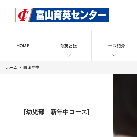
HOME
育英とは
コース紹介
ホーム
»
園児 年中
[幼児部 新年中コース]