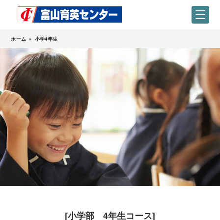
ホーム
»
小学4年生
[小学部 4年生コース]