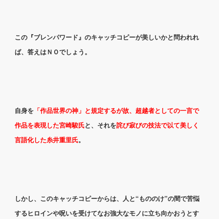
この『ブレンパワード』のキャッチコピーが美しいかと問われれ
ば、答えはＮＯでしょう。
自身を
「作品世界の神」と規定するが故、超越者としての一言で
作品を表現した宮崎駿氏
と、それを
詫び寂びの技法で以て美しく
言語化した糸井重里氏
。
しかし、このキャッチコピーからは、人と“もののけ”の間で苦悩
するヒロインや呪いを受けてなお強大なモノに立ち向かおうとす