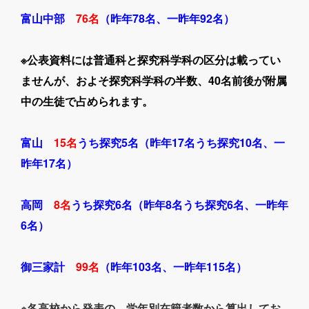
富山中部
76名
（昨年78名、一昨年92名）
※公表資料には普通科と探究科学科の区分は載ってい
ませんが、およそ探究科学科の半数、40名前後が附属
中の生徒で占められます。
富山
15名
うち探究5名（昨年17名うち探究10名、一
昨年17名）
高岡
8名
うち探究6名（昨年8名うち探究6名、一昨年
6名）
御三家計
99名
（昨年103名、一昨年115名）
※各高校から発表の、学年別在籍者数から算出してお